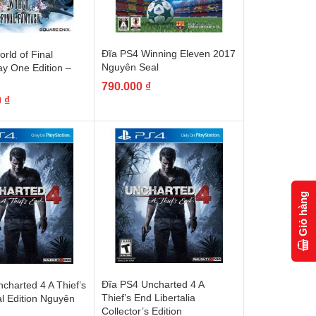
Đĩa PS4 Winning Eleven 2017
rld of Final
Nguyên Seal
y One Edition –
790.000
₫
0
₫
Giỏ hàng
Đĩa PS4 Uncharted 4 A
charted 4 A Thief’s
Thief’s End Libertalia
l Edition Nguyên
Collector’s Edition