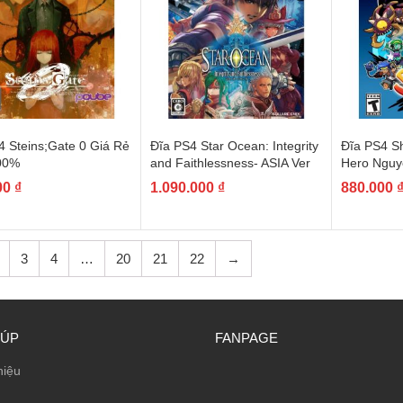
4 Steins;Gate 0 Giá Rẻ
Đĩa PS4 Star Ocean: Integrity
Đĩa PS4 S
00%
and Faithlessness- ASIA Ver
Hero Nguy
00
₫
1.090.000
₫
880.000
3
4
…
20
21
22
→
IÚP
FANPAGE
hiệu