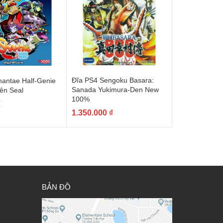
Đĩa PS4 Sengoku Basara:
hantae Half-Genie
Sanada Yukimura-Den New
ên Seal
100%
₫
1.350.000
₫
BẢN ĐỒ