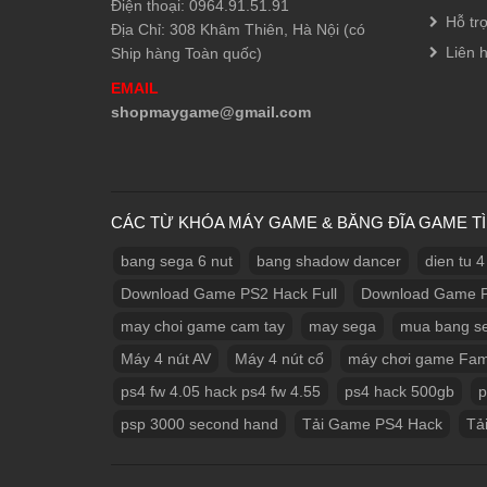
Điện thoại: 0964.91.51.91
Hỗ tr
Địa Chỉ: 308 Khâm Thiên, Hà Nội (có
Liên 
Ship hàng Toàn quốc)
EMAIL
shopmaygame@gmail.com
CÁC TỪ KHÓA MÁY GAME & BĂNG ĐĨA GAME T
bang sega 6 nut
bang shadow dancer
dien tu 4
Download Game PS2 Hack Full
Download Game P
may choi game cam tay
may sega
mua bang s
Máy 4 nút AV
Máy 4 nút cổ
máy chơi game Fa
ps4 fw 4.05 hack ps4 fw 4.55
ps4 hack 500gb
p
psp 3000 second hand
Tải Game PS4 Hack
Tả