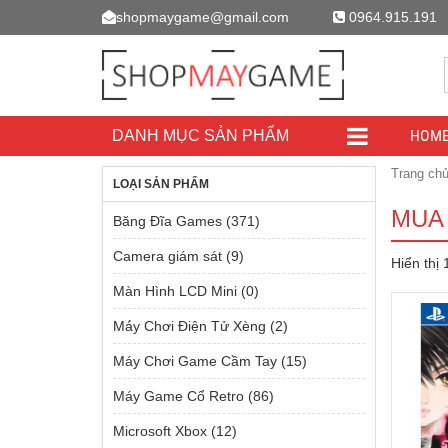
shopmaygame@gmail.com
0964.915.191
HOM
DANH MỤC SẢN PHẨM
Trang ch
LOẠI SẢN PHẨM
MUA 
Băng Đĩa Games
(371)
Camera giám sát
(9)
Hiển thị
Màn Hình LCD Mini
(0)
Má́y Chơi Điện Tử Xèng
(2)
Máy Chơi Game Cầm Tay
(15)
Máy Game Cổ Retro
(86)
Microsoft Xbox
(12)