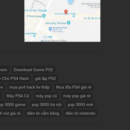
 mem
Download Game PS2
 Cho PS4 Hack
giả lập PS2
re
mua ps4 hack fw thấp
Mua đĩa PS4 giá rẻ
Máy PS4 Cũ
máy psp cũ
máy psp giá rẻ
sp 3000 game
psp 3000 hà nội
psp 3000 mới
4 nút giá rẻ
điện tử cắm băng
điện tử nintendo