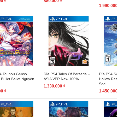
00
₫
880.000
₫
1.990.00
4 Touhou Genso
Đĩa PS4 Tales Of Berseria –
Đĩa PS4 Sw
Bullet Ballet Nguyên
ASIA VER New 100%
Hollow Rea
Seal
1.330.000
₫
00
₫
1.450.00