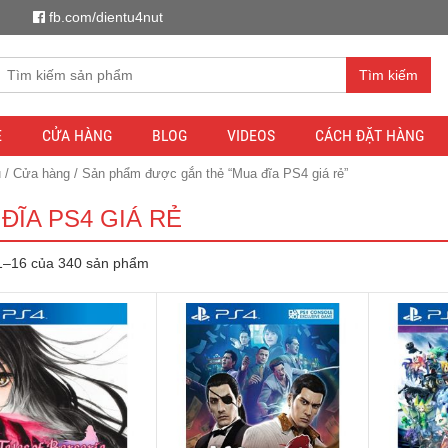
fb.com/dientu4nut
Tìm kiếm
E
CỬA HÀNG
BLOG
VIDEOS
CÁCH ĐẶT HÀNG
ủ
/
Cửa hàng
/ Sản phẩm được gắn thẻ “Mua đĩa PS4 giá rẻ”
ĐĨA PS4 GIÁ RẺ
 1–16 của 340 sản phẩm