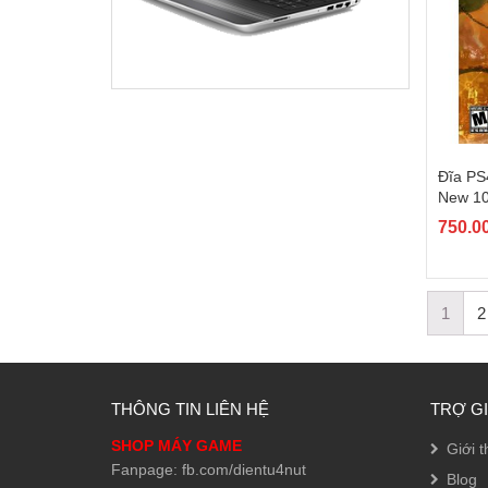
Đĩa PS
New 1
750.0
1
2
THÔNG TIN LIÊN HỆ
TRỢ G
SHOP MÁY GAME
Giới t
Fanpage: fb.com/dientu4nut
Blog