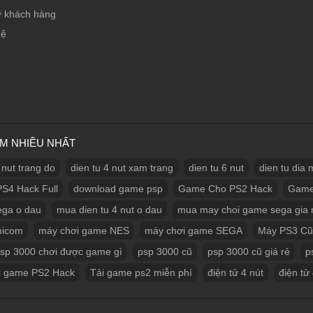
ợ khách hàng
hệ
ÌM NHIỀU NHẤT
 nut trang do
dien tu 4 nut xam trang
dien tu 6 nut
dien tu dia
S4 Hack Full
download game psp
Game Cho PS2 Hack
Game
ega o dau
mua dien tu 4 nut o dau
mua may choi game sega gia 
micom
máy chơi game NES
máy chơi game SEGA
Máy PS3 Cũ
sp 3000 chơi được game gì
psp 3000 cũ
psp 3000 cũ giá rẻ
p
i game PS2 Hack
Tải game ps2 miễn phí
điện tử 4 nút
điện tử 