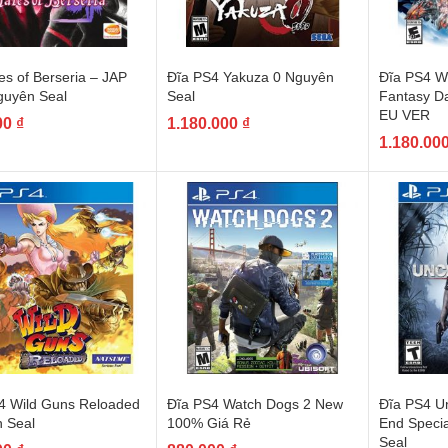
es of Berseria – JAP
Đĩa PS4 Yakuza 0 Nguyên
Đĩa PS4 Wo
uyên Seal
Seal
Fantasy Da
EU VER
00
₫
1.180.000
₫
1.180.00
4 Wild Guns Reloaded
Đĩa PS4 Watch Dogs 2 New
Đĩa PS4 Un
 Seal
100% Giá Rẻ
End Specia
Seal