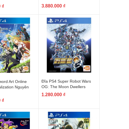
3.880.000
₫
0
₫
Đĩa PS4 Super Robot Wars
ord Art Online
OG: The Moon Dwellers
lization Nguyên
1.280.000
₫
0
₫