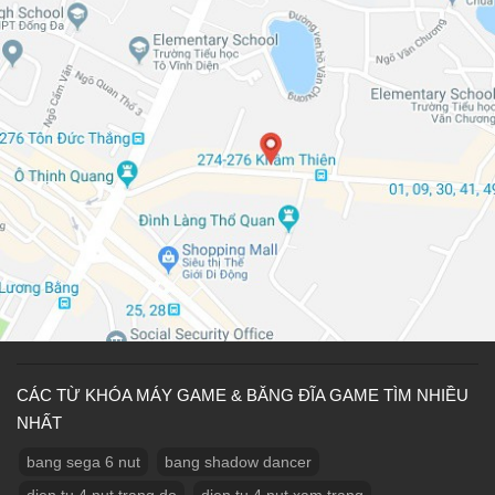
CÁC TỪ KHÓA MÁY GAME & BĂNG ĐĨA GAME TÌM NHIỀU
NHẤT
bang sega 6 nut
bang shadow dancer
dien tu 4 nut trang do
dien tu 4 nut xam trang