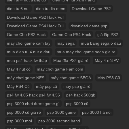
dien tu 6 nut
dien tu dia mem
Download Game PS2
Download Game PS2 Hack Full
Download Game PS4 Hack Full
download game psp
Game Cho PS2 Hack
Game Cho PS4 Hack
giả lập PS2
may choi game cam tay
may sega
mua bang sega o dau
mua dien tu 4 nut o dau
mua may choi game sega gia re
mua ps4 hack fw thấp
Mua đĩa PS4 giá rẻ
Máy 4 nút AV
Máy 4 nút cổ
máy chơi game Famicom
máy chơi game NES
máy chơi game SEGA
Máy PS3 Cũ
Máy PS4 Cũ
máy psp cũ
máy psp giá rẻ
ps4 fw 4.05 hack ps4 fw 4.55
ps4 hack 500gb
psp 3000 chơi được game gì
psp 3000 cũ
psp 3000 cũ giá rẻ
psp 3000 game
psp 3000 hà nội
psp 3000 mới
psp 3000 second hand