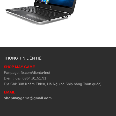
THÔNG TIN LIÊN HỆ
SHOP MÁY GAME
Fanpage: fb.com/dientu4nut
Điện thoại: 0964.91.51.91
Địa Chỉ: 308 Khâm Thiên, Hà Nội (có Ship hàng Toàn quốc)
EMAIL
shopmaygame@gmail.com