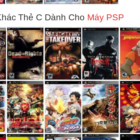
Khác Thẻ C Dành Cho
Máy PSP