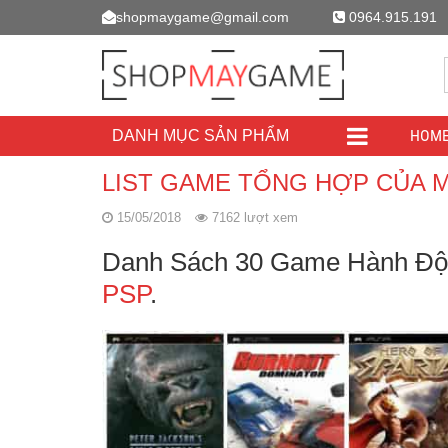
shopmaygame@gmail.com
0964.915.191
HOM
DANH MỤC SẢN PHẨM
LIST GAME TỔNG HỢP CỦA 
15/05/2018
7162 lượt xem
Danh Sách 30 Game Hành Độn
PSP
.