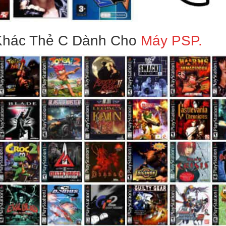
Khác Thẻ C Dành Cho
Máy PSP.