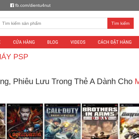
fb.com/dientu4nut
Tìm kiếm
E
CỬA HÀNG
BLOG
VIDEOS
CÁCH ĐẶT HÀNG
MÁY PSP
g, Phiêu Lưu Trong Thẻ A Dành Cho