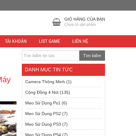
GIỎ HÀNG CỦA BẠN
Chưa có sản phẩm
TÀI KHOẢN
LIST GAME
LIÊN HỆ
Tìm kiếm
DANH MỤC TIN TỨC
Máy
Camera Thông Minh
(1)
Cộng Đồng 4 Nút
(135)
Mẹo Sử Dụng Ps1
(6)
Mẹo Sử Dụng PS2
(7)
Mẹo Sử Dụng PS3
(7)
Mẹo Sử Dụng PS4
(7)