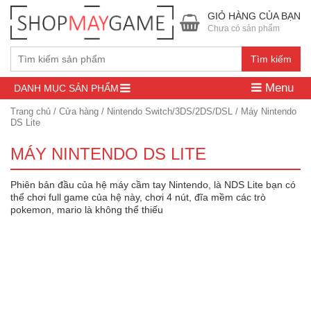
GIỎ HÀNG CỦA BẠN
Chưa có sản phẩm
Tìm kiếm
Menu
DANH MỤC SẢN PHẨM
Trang chủ
/
Cửa hàng
/
Nintendo Switch/3DS/2DS/DSL
/ Máy Nintendo
DS Lite
MÁY NINTENDO DS LITE
Phiên bản đầu của hệ máy cầm tay Nintendo, là NDS Lite bạn có
thể chơi full game của hệ này, chơi 4 nút, đĩa mềm các trò
pokemon, mario là không thể thiếu