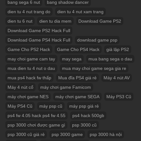
bang sega 6 nut
bang shadow dancer
dien tu 4 nut trang do
dien tu 4 nut xam trang
dien tu 6 nut
dien tu dia mem
Download Game PS2
Download Game PS2 Hack Full
Download Game PS4 Hack Full
download game psp
Game Cho PS2 Hack
Game Cho PS4 Hack
giả lập PS2
may choi game cam tay
may sega
mua bang sega o dau
mua dien tu 4 nut o dau
mua may choi game sega gia re
mua ps4 hack fw thấp
Mua đĩa PS4 giá rẻ
Máy 4 nút AV
Máy 4 nút cổ
máy chơi game Famicom
máy chơi game NES
máy chơi game SEGA
Máy PS3 Cũ
Máy PS4 Cũ
máy psp cũ
máy psp giá rẻ
ps4 fw 4.05 hack ps4 fw 4.55
ps4 hack 500gb
psp 3000 chơi được game gì
psp 3000 cũ
psp 3000 cũ giá rẻ
psp 3000 game
psp 3000 hà nội