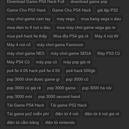
Download Game PS4 Hack Full
download game psp
Game Cho PS2 Hack
Game Cho PS4 Hack
giả lập PS2
may choi game cam tay
may sega
mua bang sega o dau
mua dien tu 4 nut o dau
mua may choi game sega gia re
mua ps4 hack fw thấp
Mua đĩa PS4 giá rẻ
Máy 4 nút AV
Máy 4 nút cổ
máy chơi game Famicom
máy chơi game NES
máy chơi game SEGA
Máy PS3 Cũ
Máy PS4 Cũ
máy psp cũ
máy psp giá rẻ
ps4 fw 4.05 hack ps4 fw 4.55
ps4 hack 500gb
psp 3000 chơi được game gì
psp 3000 cũ
psp 3000 cũ giá rẻ
psp 3000 game
psp 3000 hà nội
psp 3000 mới
psp 3000 second hand
Tải Game PS4 Hack
Tải game PS2 Hack
Tải game ps2 miễn phí
điện tử 4 nút
điện tử 4 nút giá rẻ
điện tử cắm băng
điện tử nintendo