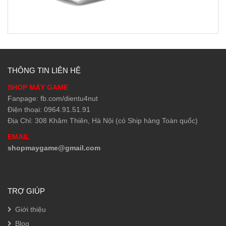
THÔNG TIN LIÊN HỆ
SHOP MÁY GAME
Fanpage: fb.com/dientu4nut
Điện thoại: 0964.91.51.91
Địa Chỉ: 308 Khâm Thiên, Hà Nội (có Ship hàng Toàn quốc)
EMAIL
shopmaygame@gmail.com
TRỢ GIÚP
Giới thiệu
Blog