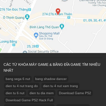
CÁC TỪ KHÓA MÁY GAME & BĂNG ĐĨA GAME TÌM NHIỀU
NHẤT
bang sega 6 nut
bang shadow dancer
dien tu 4 nut trang do
dien tu 4 nut xam trang
dien tu 6 nut
dien tu dia mem
Download Game PS2
Download Game PS2 Hack Full