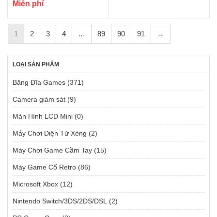
Miễn phí
1
2
3
4
…
89
90
91
→
LOẠI SẢN PHẨM
Băng Đĩa Games
(371)
Camera giám sát
(9)
Màn Hình LCD Mini
(0)
Má́y Chơi Điện Tử Xèng
(2)
Máy Chơi Game Cầm Tay
(15)
Máy Game Cổ Retro
(86)
Microsoft Xbox
(12)
Nintendo Switch/3DS/2DS/DSL
(2)