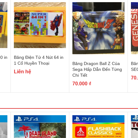
0 in
Băng Điện Tử 4 Nút 64 in
1 Cổ Huyền Thoại
Băng Dragon Ball Z Của
Băn
Sega Hấp Dẫn Đến Từng
SEG
Liên hệ
Chi Tiết
70
70.000
₫