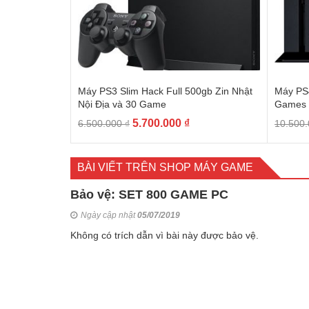
Máy PS3 Slim Hack Full 500gb Zin Nhật
Máy PS
Nội Địa và 30 Game
Games 
5.700.000
₫
6.500.000
₫
10.500
BÀI VIẾT TRÊN SHOP MÁY GAME
Bảo vệ: SET 800 GAME PC
Ngày cập nhật
05/07/2019
Không có trích dẫn vì bài này được bảo vệ.