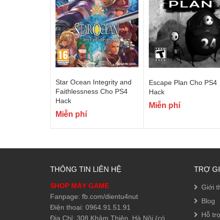
Star Ocean Integrity and
Escape Plan Cho PS4
Faithlessness Cho PS4
Hack
Hack
Miễn phí
Miễn phí
THÔNG TIN LIÊN HỆ
TRỢ G
SHOP MÁY GAME
Giới t
Fanpage: fb.com/dientu4nut
Blog
Điện thoại: 0964.91.51.91
Hỗ tr
Địa Chỉ: 308 Khâm Thiên, Hà Nội (có