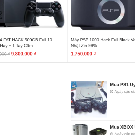
4 FAT HACK 500GB Full 10
Máy PSP 1000 Hack Full Black Ve
Hay + 1 Tay Cầm
Nhật Zin 99%
9.800.000
₫
1.750.000
₫
.000
₫
Mua PS1 Uy
Ngày cập n
Mua XBOX U
Ngày cập n