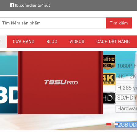
fb.com/dientu4nut
Tìm kiếm
E
CỬA HÀNG
BLOG
VIDEOS
CÁCH ĐẶT HÀNG