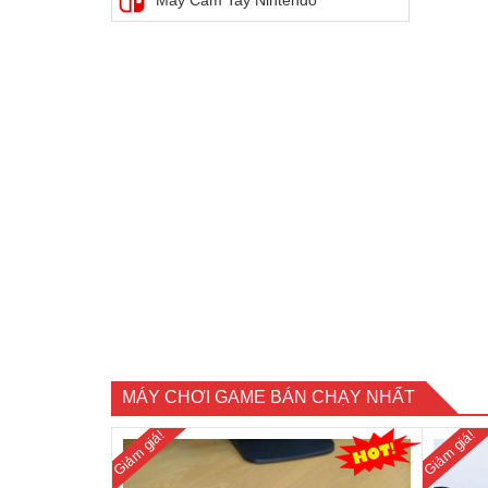
Máy Cầm Tay Nintendo
MÁY CHƠI GAME BÁN CHẠY NHẤT
Giảm giá!
Giảm giá!