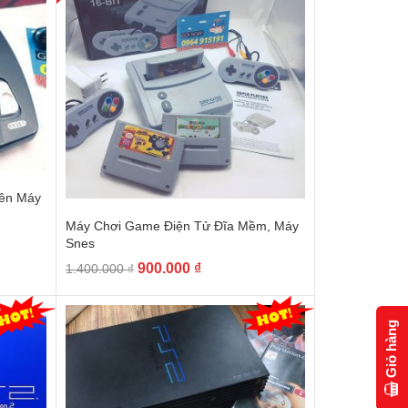
rên Máy
Máy Chơi Game Điện Tử Đĩa Mềm, Máy
Snes
900.000
₫
1.400.000
₫
Giỏ hàng