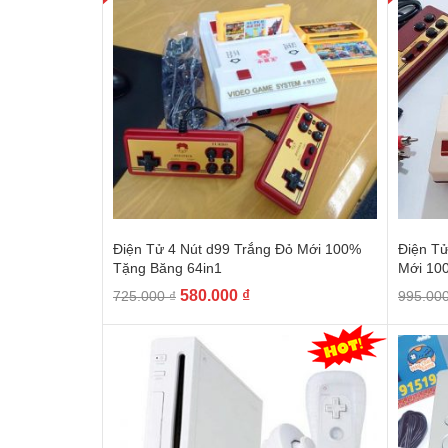
Điện Tử 4 Nút d99 Trắng Đỏ Mới 100%
Điện T
Tặng Băng 64in1
Mới 10
580.000
₫
725.000
₫
995.00