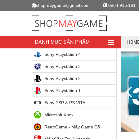
shopmaygame@gmail.com
0964.915.191
HOM
DANH MỤC SẢN PHẨM
DANH MỤC SẢN PHẨM
Sony Playstation 4
Sony Playstation 3
Sony Playstation 2
Sony Playstation 1
Sony PSP & PS VITA
Microsoft Xbox
RetroGame - Máy Game Cổ