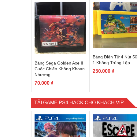
Băng Điện Tử 4 Nút 50
1 Không Trùng Lặp
Băng Sega Golden Axe II
Cuộc Chiến Không Khoan
250.000
₫
Nhượng
70.000
₫
TẢI GAME PS4 HACK CHO KHÁCH VIP