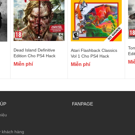
Tom
Dead Island Definitive
Atari Flashback Classics
Edi
Edition Cho PS4 Hack
Vol 1 Cho PS4 Hack
Mi
Miễn phí
Miễn phí
IÚP
FANPAGE
hiệu
ợ khách hàng