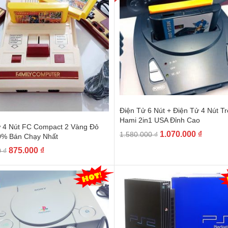
Điện Tử 6 Nút + Điện Tử 4 Nút T
Hami 2in1 USA Đỉnh Cao
ử 4 Nút FC Compact 2 Vàng Đỏ
1.070.000
₫
1.580.000
₫
0% Bán Chạy Nhất
875.000
₫
0
₫