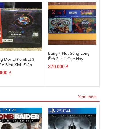
Băng 4 Nút Song Long
Ếch 2 in 1 Cực Hay
g Mortal Kombat 3
A Siêu Kinh Điển
370.000
₫
.000
₫
Xem thêm