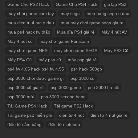
Game Cho PS2 Hack
Game Cho PS4 Hack
giả lập PS2
may choi game cam tay
may sega
mua bang sega o dau
mua dien tu 4 nut o dau
mua may choi game sega gia re
mua ps4 hack fw thấp
Mua đĩa PS4 giá rẻ
Máy 4 nút AV
Máy 4 nút cổ
máy chơi game Famicom
máy chơi game NES
máy chơi game SEGA
Máy PS3 Cũ
Máy PS4 Cũ
máy psp cũ
máy psp giá rẻ
ps4 fw 4.05 hack ps4 fw 4.55
ps4 hack 500gb
psp 3000 chơi được game gì
psp 3000 cũ
psp 3000 cũ giá rẻ
psp 3000 game
psp 3000 hà nội
psp 3000 mới
psp 3000 second hand
Tải Game PS4 Hack
Tải game PS2 Hack
Tải game ps2 miễn phí
điện tử 4 nút
điện tử 4 nút giá rẻ
điện tử cắm băng
điện tử nintendo