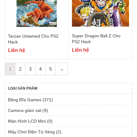
Super Dragon Ball Z Cho
Tarzan Untamed Cho PS2
PS2 Hack
Hack
Liên hệ
Liên hệ
1
2
3
4
5
→
LOẠI SẢN PHẨM
Băng Đĩa Games
(371)
Camera giám sát
(9)
Màn Hình LCD Mini
(0)
Má́y Chơi Điện Tử Xèng
(2)