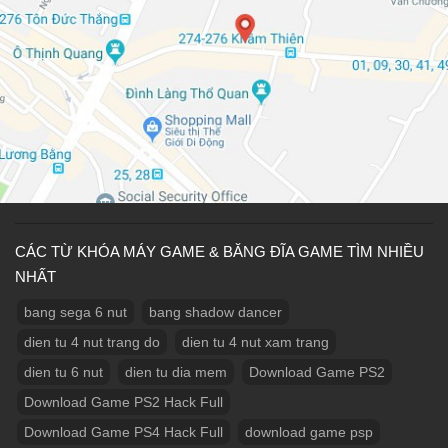
CÁC TỪ KHÓA MÁY GAME & BĂNG ĐĨA GAME TÌM NHIỀU
NHẤT
bang sega 6 nut
bang shadow dancer
dien tu 4 nut trang do
dien tu 4 nut xam trang
dien tu 6 nut
dien tu dia mem
Download Game PS2
Download Game PS2 Hack Full
Download Game PS4 Hack Full
download game psp