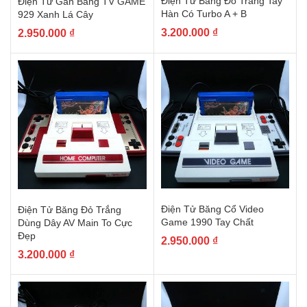
Điện Tử Băng Đỏ Trắng Tay
Điện Tử Gắn Băng TV GAME
Hàn Có Turbo A + B
929 Xanh Lá Cây
3.200.000
₫
2.950.000
₫
Điện Tử Băng Cổ Video
Điện Tử Băng Đỏ Trắng
Game 1990 Tay Chất
Dùng Dây AV Main To Cực
Đẹp
2.950.000
₫
3.200.000
₫