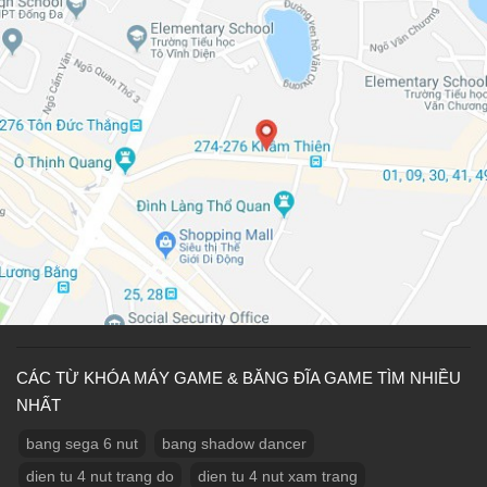
CÁC TỪ KHÓA MÁY GAME & BĂNG ĐĨA GAME TÌM NHIỀU
NHẤT
bang sega 6 nut
bang shadow dancer
dien tu 4 nut trang do
dien tu 4 nut xam trang