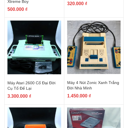
Xtreme Boy
320.000
₫
500.000
₫
Máy 4 Nút Zonic Xanh Trắng
Máy Atari 2600 Cổ Đại Đời
Đời Nhà Minh
Cụ Tổ Để Lại
1.450.000
₫
3.300.000
₫