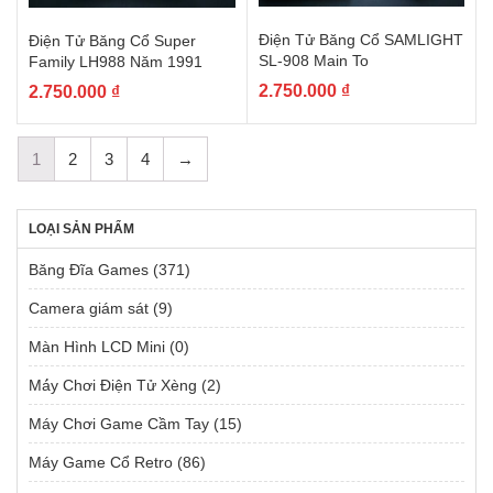
Điện Tử Băng Cổ SAMLIGHT
Điện Tử Băng Cổ Super
SL-908 Main To
Family LH988 Năm 1991
2.750.000
₫
2.750.000
₫
1
2
3
4
→
LOẠI SẢN PHẨM
Băng Đĩa Games
(371)
Camera giám sát
(9)
Màn Hình LCD Mini
(0)
Má́y Chơi Điện Tử Xèng
(2)
Máy Chơi Game Cầm Tay
(15)
Máy Game Cổ Retro
(86)