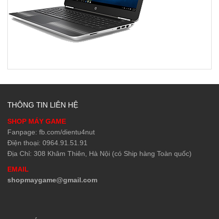
THÔNG TIN LIÊN HỆ
SHOP MÁY GAME
Fanpage: fb.com/dientu4nut
Điện thoại: 0964.91.51.91
Địa Chỉ: 308 Khâm Thiên, Hà Nội (có Ship hàng Toàn quốc)
EMAIL
shopmaygame@gmail.com